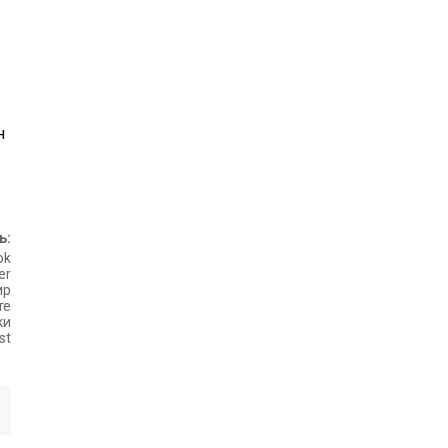
н
ь:
ok
er
ир
те
ки
st